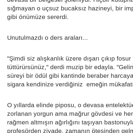
sığmayan o uçsuz bucaksız hazineyi, bir imp
gibi önümüze sererdi.
​Unutulmazdı o ders araları...
"Şimdi siz alışkanlık üzere dışarı çıkıp fosur
tüttürürsünüz," derdi muzip bir edayla. "Gelin, 
süreyi bir ödül gibi kantinde beraber harcay
sigara kendinize verdiğiniz emeğin mükafatı 
​O yıllarda elinde piposu, o devasa entelektü
zorlanan yorgun ama mağrur gövdesi ve hen
rağmen altmışın ağırlığını taşıyan bastonuyl
profesörden ziyade, zamanın ötesinden gelmi