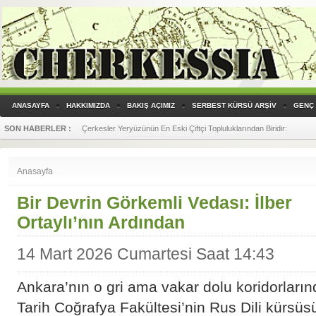
ANASAYFA
HAKKIMIZDA
BAKIŞ AÇIMIZ
SERBEST KÜRSÜ ARŞİV
GENÇ 
SON HABERLER :
Çerkesler Yeryüzünün En Eski Çiftçi Topluluklarından Biridir
:
Anasayfa
Bir Devrin Görkemli Vedası: İlber
Ortaylı’nın Ardından
14 Mart 2026 Cumartesi Saat 14:43
​Ankara’nın o gri ama vakar dolu koridorların
Tarih Coğrafya Fakültesi’nin Rus Dili kürsü