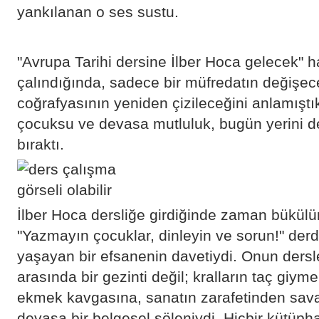
yankılanan o ses sustu.
"Avrupa Tarihi dersine İlber Hoca gelecek" h
çalındığında, sadece bir müfredatın değişece
coğrafyasının yeniden çizileceğini anlamıştı
çocuksu ve devasa mutluluk, bugün yerini de
bıraktı.
İlber Hoca dersliğe girdiğinde zaman bükülür,
"Yazmayın çocuklar, dinleyin ve sorun!" derdi
yaşayan bir efsanenin davetiydi. Onun dersler
arasında bir gezinti değil; kralların taç giym
ekmek kavgasına, sanatın zarafetinden sav
devasa bir belgesel şöleniydi. Hiçbir kütüph