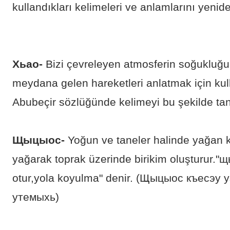
kullandıkları kelimeleri ve anlamlarını yenide
Хьао-
Bizi çevreleyen atmosferin soğukluğu
meydana gelen hareketleri anlatmak için kul
Abubeçir sözlüğünde kelimeyi bu şekilde tan
Щыцыос-
Yoğun ve taneler halinde yağan k
yağarak toprak üzerinde birikim oluşturur.
otur,yola koyulma" denir. (Щыцыос къесэу
утемыхь)