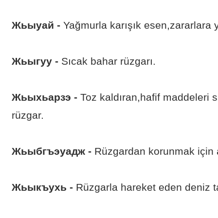
Жьыуай -
Yağmurla karışık esen,zararlara 
Жьыгуу -
Sıcak bahar rüzgarı.
Жьыхьарзэ -
Toz kaldıran,hafif maddeleri
rüzgar.
Жьыбгъэуадж -
Rüzgardan korunmak için a
Жьыкъухь -
Rüzgarla hareket eden deniz ta