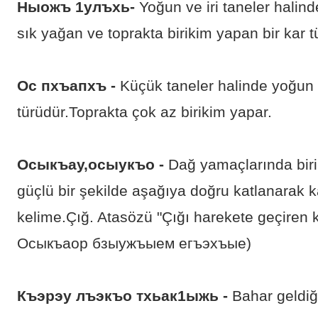
Ныожъ 1улъхь-
Yoğun ve iri taneler halin
sık yağan ve toprakta birikim yapan bir kar tü
Ос пхъапхъ -
Küçük taneler halinde yoğun 
türüdür.Toprakta çok az birikim yapar.
Осыкъау,осыукъо -
Dağ yamaçlarında biri
güçlü bir şekilde aşağıya doğru katlanarak 
kelime.Çığ. Atasözü "Çığı harekete geçiren k
Осыкъаор бзыужъыем егъэхъые)
Къэрэу лъэкъо тхьак1ыжь -
Bahar geldiğ