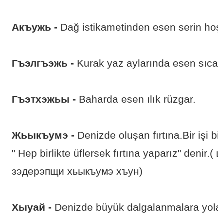
Акъужь -
Dağ istikametinden esen serin hoş
Гъэлгъэжь -
Kurak yaz aylarında esen sıca
Гъэтхэжьы -
Baharda esen ılık rüzgar.
Жьыкъумэ -
Denizde oluşan fırtına.Bir işi
" Hep birlikte üflersek fırtına yaparız" deni
зэдерэпщи хьыкъумэ хъун)
Хыуай -
Denizde büyük dalgalanmalara yola