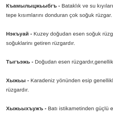
Къамылыцжьыбгъ -
Bataklık ve su kıyılar
tepe kısımlarını donduran çok soğuk rüzgar.
Нэкъуай -
Kuzey doğudan esen soğuk rüzga
soğuklarinı getiren rüzgardır.
Тыгъэжь -
Doğudan esen rüzgardır,genellik
Хыжьы -
Karadeniz yönünden esip genellik
rüzgardır.
Хыжьыхъужъ -
Batı istikametinden güçlü 