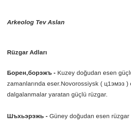
Arkeolog Tev Aslan
Rüzgar Adları
Борен,борэжъ -
Kuzey doğudan esen güçlü 
zamanlarında eser.Novorossiysk ( ц1эмэз )
dalgalanmalar yaratan güçlü rüzgar.
Шъхьэрэжь -
Güney doğudan esen rüzgar