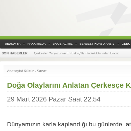
ANASAYFA
HAKKIMIZDA
BAKIŞ AÇIMIZ
SERBEST KÜRSÜ ARŞİV
GENÇ 
SON HABERLER :
Çerkesler Yeryüzünün En Eski Çiftçi Topluluklarından Biridir
:
SON HABERLER :
Yandex Translate, Çerkesçe (Batı diyalekti) Çeviri Yapmaya Başladı!
Anasayfa
/
Kültür - Sanat
Doğa Olaylarını Anlatan Çerkesçe K
29 Mart 2026 Pazar Saat 22:54
Dünyamızın karla kaplandığı bu günlerde at