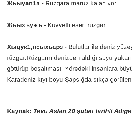
Жьыуап1э -
Rüzgara maruz kalan yer.
Жьыхъужъ -
Kuvvetli esen rüzgar.
Хыцук1,псыхьарз -
Bulutlar ile deniz yüz
rüzgar.Rüzgarın denizden aldığı suyu yukarı 
götürüp boşaltması. Yöredeki insanlara büyü
Karadeniz kıyı boyu Şapsığda sıkça görülen
Kaynak:
Tevu Aslan,20 şubat tarihli Adıg