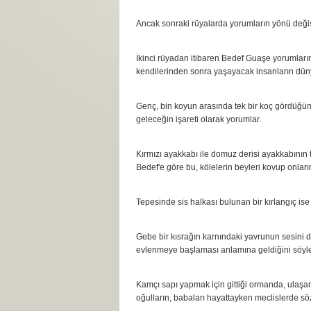
Ancak sonraki rüyalarda yorumların yönü değiş
İkinci rüyadan itibaren Bedef Guaşe yorumlarını
kendilerinden sonra yaşayacak insanların dün
Genç, bin koyun arasında tek bir koç gördüğünü 
geleceğin işareti olarak yorumlar.
Kırmızı ayakkabı ile domuz derisi ayakkabının 
Bedef'e göre bu, kölelerin beyleri kovup onları
Tepesinde sis halkası bulunan bir kırlangıç i
Gebe bir kısrağın karnındaki yavrunun sesini
evlenmeye başlaması anlamına geldiğini söyle
Kamçı sapı yapmak için gittiği ormanda, ulaşa
oğulların, babaları hayattayken meclislerde sö