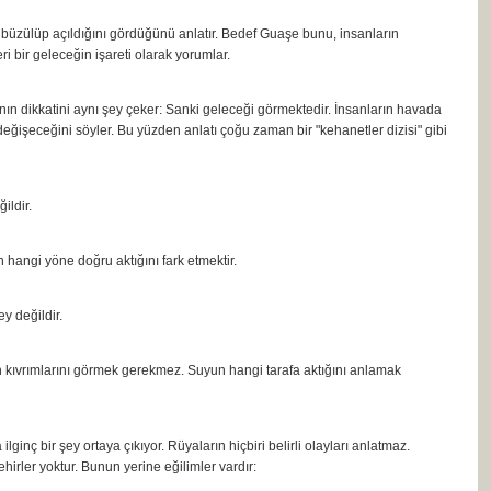
n büzülüp açıldığını gördüğünü anlatır. Bedef Guaşe bunu, insanların
ri bir geleceğin işareti olarak yorumlar.
ın dikkatini aynı şey çeker: Sanki geleceği görmektedir. İnsanların havada
eğişeceğini söyler. Bu yüzden anlatı çoğu zaman bir "kehanetler dizisi" gibi
ildir.
n hangi yöne doğru aktığını fark etmektir.
y değildir.
n kıvrımlarını görmek gerekmez. Suyun hangi tarafa aktığını anlamak
inç bir şey ortaya çıkıyor. Rüyaların hiçbiri belirli olayları anlatmaz.
Şehirler yoktur. Bunun yerine eğilimler vardır: