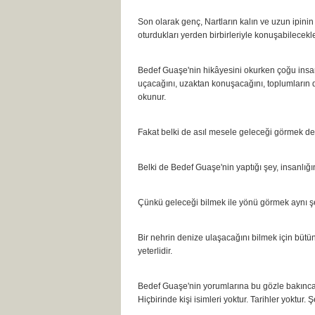
Son olarak genç, Nartların kalın ve uzun ipini
oturdukları yerden birbirleriyle konuşabilecekle
Bedef Guaşe'nin hikâyesini okurken çoğu insan
uçacağını, uzaktan konuşacağını, toplumların d
okunur.
Fakat belki de asıl mesele geleceği görmek değ
Belki de Bedef Guaşe'nin yaptığı şey, insanlığı
Çünkü geleceği bilmek ile yönü görmek aynı şe
Bir nehrin denize ulaşacağını bilmek için bütü
yeterlidir.
Bedef Guaşe'nin yorumlarına bu gözle bakınca ilg
Hiçbirinde kişi isimleri yoktur. Tarihler yoktur. 