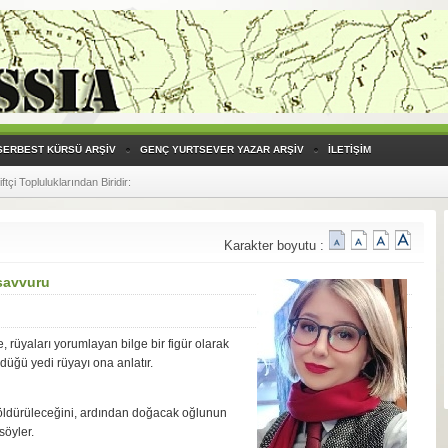
SERBEST KÜRSÜ ARŞİV
GENÇ YURTSEVER YAZAR ARŞİV
İLETİŞİM
çi Topluluklarından Biridir
:
 diyalekti) Çeviri Yapmaya Başladı!
:
Karakter boyutu :
savvuru
, rüyaları yorumlayan bilge bir figür olarak
rdüğü yedi rüyayı ona anlatır.
in öldürüleceğini, ardından doğacak oğlunun
 söyler.