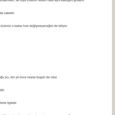
gösterirken, ilk rüya insanın neden hâlâ aynı kaldığını gösterir.
a saklıdır.
özünün o kadar hızlı değişmeyeceğini de biliyor.
u acı, bin yıl önce neyse bugün de odur.
dir.
e ilgilidir.