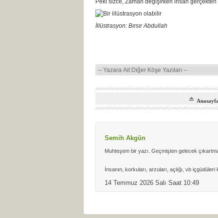
Peki sizce, Zaman değişirken insan gerçekten
İllüstrasyon: Bırsır Abdullah
Anasayf
Semih Akgün
Muhteşem bir yazı. Geçmişten gelecek çıkartmak
İnsanın, korkuları, arzuları, açlığı, vb içgüdül
14 Temmuz 2026 Salı Saat 10:49