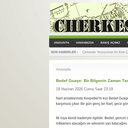
ANASAYFA
HAKKIMIZDA
BAKIŞ AÇIMIZ
SON HABERLER :
Çerkesler Yeryüzünün En Eski Çift
SON HABERLER :
Yandex Translate, Çerkesçe (Batı
Anasayfa
Bedef Guaşe: Bir Bilgenin Zaman Ta
19 Haziran 2026 Cuma Saat 23:19
Nart anlatılarında Kespetler'in kızı Bedef Guaşe
karşımıza çıkar. Bir gün genç bir Nart, gece gö
İlk rüya kendi kaderiyle ilgilidir: Bedef, genc
intikamını alacağını ve ailesinin yas tutacağını