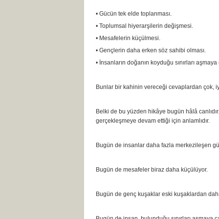
• Gücün tek elde toplanması.
• Toplumsal hiyerarşilerin değişmesi.
• Mesafelerin küçülmesi.
• Gençlerin daha erken söz sahibi olması.
• İnsanların doğanın koyduğu sınırları aşmaya 
Bunlar bir kahinin vereceği cevaplardan çok, iy
Belki de bu yüzden hikâye bugün hâlâ canlıdır.
gerçekleşmeye devam ettiği için anlamlıdır.
Bugün de insanlar daha fazla merkezileşen güç
Bugün de mesafeler biraz daha küçülüyor.
Bugün de genç kuşaklar eski kuşaklardan daha 
Bugün de insan, bulunduğu sınırları aşmaya çal