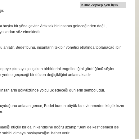
Kube Zeynep Şen İlçin
ir.
 başka bir yöne çevirir. Artık tek bir insanın geleceğinden değil,
yasından söz etmektedir.
anlatır. Bedef bunu, insanların tek bir yönetici etrafında toplanacağı bir
tepeye çıkmaya çalışırken birbirlerini engellediğini gördüğünü söyler.
n yerine geçeceği bir düzen değişikliğini anlatmaktadır.
se insanların gökyüzünde yolculuk edeceği günlerin sembolüdür.
 duyduğunu anlatan gence, Bedef bunun büyük kız evlenmeden küçük kızın
r.
madığı küçük bir dalın kendisine doğru uzanıp "Beni de kes" demesi ise
z sahibi olmaya başlayacağını haber verir.