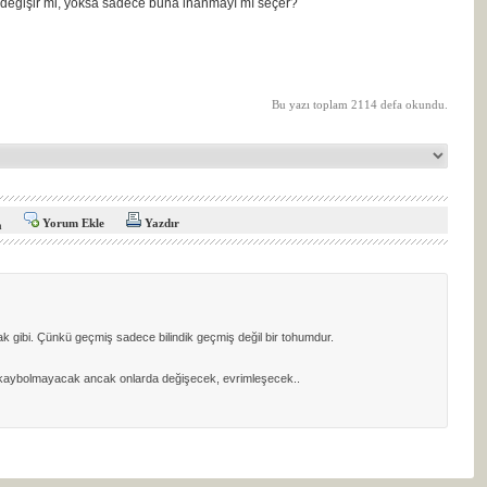
 değişir mi, yoksa sadece buna inanmayı mı seçer?
Bu yazı toplam 2114 defa okundu.
Yorum Ekle
Yazdır
a
 gibi. Çünkü geçmiş sadece bilindik geçmiş değil bir tohumdur.
eri kaybolmayacak ancak onlarda değişecek, evrimleşecek..