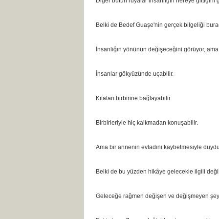
Diğer bütün rüyalar insanlığın nereye gittiğini 
Belki de Bedef Guaşe'nin gerçek bilgeliği burad
İnsanlığın yönünün değişeceğini görüyor, ama 
İnsanlar gökyüzünde uçabilir.
Kıtaları birbirine bağlayabilir.
Birbirleriyle hiç kalkmadan konuşabilir.
Ama bir annenin evladını kaybetmesiyle duyduğ
Belki de bu yüzden hikâye gelecekle ilgili değil
Geleceğe rağmen değişen ve değişmeyen şeylerl