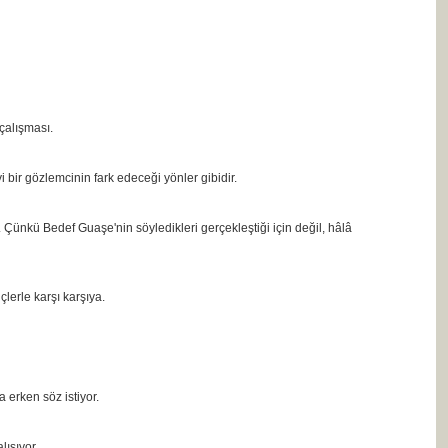
çalışması.
i bir gözlemcinin fark edeceği yönler gibidir.
 Çünkü Bedef Guaşe'nin söyledikleri gerçekleştiği için değil, hâlâ
lerle karşı karşıya.
erken söz istiyor.
ışıyor.