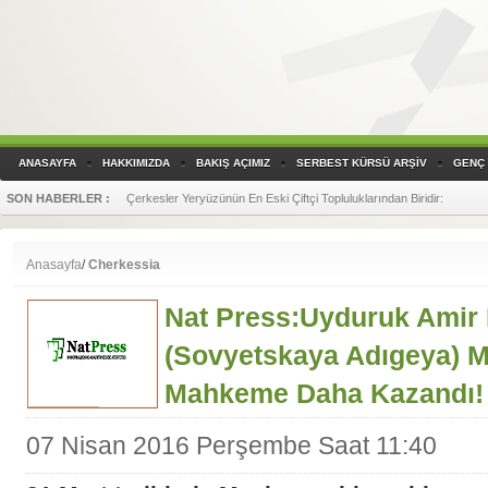
ANASAYFA
HAKKIMIZDA
BAKIŞ AÇIMIZ
SERBEST KÜRSÜ ARŞİV
GENÇ 
SON HABERLER :
Çerkesler Yeryüzünün En Eski Çiftçi Topluluklarından Biridir
:
Anasayfa
/
Cherkessia
Nat Press:Uyduruk Amir
(Sovyetskaya Adıgeya) M
Mahkeme Daha Kazandı!
07 Nisan 2016 Perşembe Saat 11:40