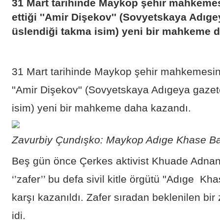
31 Mart tarihinde Maykop şehir mahkemes
ettiği ''Amir Dişekov'' (Sovyetskaya Adıg
üslendiği takma isim) yeni bir mahkeme 
31 Mart tarihinde Maykop şehir mahkemesinin
''Amir Dişekov'' (Sovyetskaya Adıgeya gazet
isim) yeni bir mahkeme daha kazandı.
Zavurbiy Çundışko: Maykop Adıge Khase B
Beş gün önce Çerkes aktivist Khuade Adnan'
‘’zafer’’ bu defa sivil kitle örgütü ''Adıge K
karşı kazanıldı. Zafer sıradan beklenilen bir
idi.