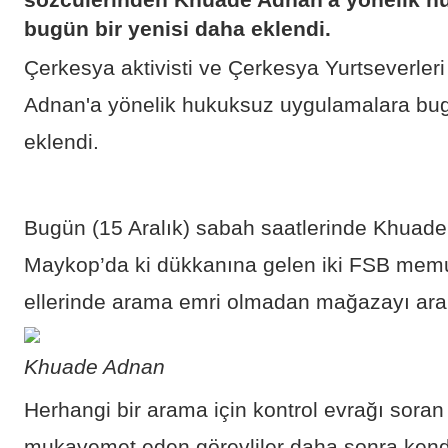
sözcülerinden Khuade Adnan'a yönelik h
bugün bir yenisi daha eklendi.
Çerkesya aktivisti ve Çerkesya Yurtseverle
Adnan'a yönelik hukuksuz uygulamalara bug
eklendi.
Bugün (15 Aralık) sabah saatlerinde Khuade
Maykop’da ki dükkanına gelen iki FSB memuru
ellerinde arama emri olmadan mağazayı ara
Khuade Adnan
Herhangi bir arama için kontrol evrağı sor
mukavemet eden görevliler daha sonra kendi