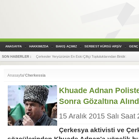
ANASAYFA
HAKKIMIZDA
BAKIŞ AÇIMIZ
SERBEST KÜRSÜ ARŞİV
GENÇ 
SON HABERLER :
Çerkesler Yeryüzünün En Eski Çiftçi Topluluklarından Biridir
:
SON HABERLER :
Yandex Translate, Çerkesçe (Batı diyalekti) Çeviri Yapmaya Başladı!
Anasayfa
/
Cherkessia
Khuade Adnan Poliste
Sonra Gözaltına Alınd
15 Aralık 2015 Salı Saat
Çerkesya aktivisti ve Çer